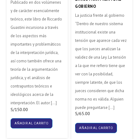
Publicado en dos volúmenes
GOBIERNO
y de carácter esencialmente
La justicia frente al gobierno
teórico, este libro de Riccardo
“Dentro de nuestro sistema
Guastini incursiona a través
institucional existe una
de los aspectos más
tensión que aparece cada vez
importantes y problemáticos
que los jueces analizan la
de la interpretación jurídica,
validez de una Ley. La tensión
así como también ofrece una
a la que me refiero tiene que
teoría de la argumentación
ver con la posibilidad,
jurídica, y el análisis de
siempre latente, de que los
contrapuntos teóricos e
jueces consideren que dicha
ideológicos acerca de la
norma no es válida. Alguien
interpretación. El autor […]
puede preguntarse […]
S/
150.00
S/
65.00
AÑADIR AL CARRITO
AÑADIR AL CARRITO