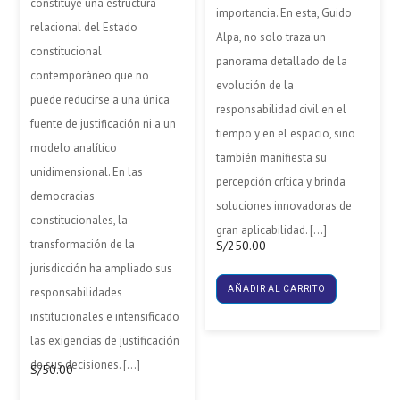
constituye una estructura
importancia. En esta, Guido
relacional del Estado
Alpa, no solo traza un
constitucional
panorama detallado de la
contemporáneo que no
evolución de la
puede reducirse a una única
responsabilidad civil en el
fuente de justificación ni a un
tiempo y en el espacio, sino
modelo analítico
también manifiesta su
unidimensional. En las
percepción crítica y brinda
democracias
soluciones innovadoras de
constitucionales, la
gran aplicabilidad. […]
transformación de la
S/
250.00
jurisdicción ha ampliado sus
AÑADIR AL CARRITO
responsabilidades
institucionales e intensificado
las exigencias de justificación
de sus decisiones. […]
S/
50.00