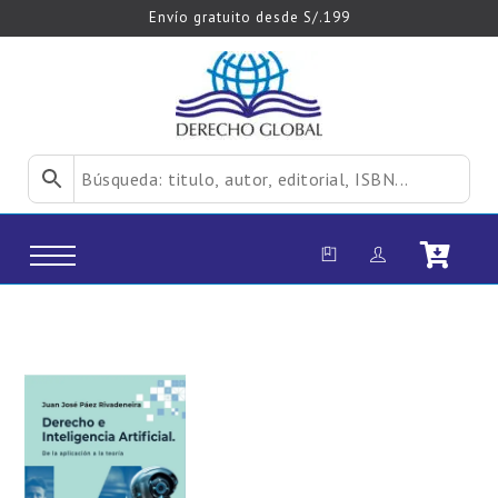
Envío gratuito desde S/.199