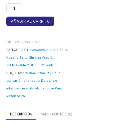
Derecho
e
AÑADIR AL CARRITO
inteligencia
artificial
cantidad
SKU:
9786075900193
CATEGORÍAS:
Novedades
,
Nuestro Sello
,
Nuestro Sello
,
Sin clasificación
,
TECNOLOGIA Y DERECHO
,
Tedh
ETIQUETAS:
9786075900193
,
De la
aplicación a la teoría
,
Derecho e
inteligencia artificial
,
Juan José Páez
Rivadeneira
DESCRIPCIÓN
VALORACIONES (0)