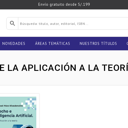
Envío gratuito desde S/.199
NOVEDADES
ÁREAS TEMÁTICAS
NUESTROS TÍTULOS
E LA APLICACIÓN A LA TEOR