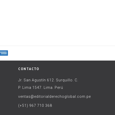
CONTACTO
Jr. San Agustín 612. Surquillo. C.
P. Lima 1547. Lima. Perú
ventas@editorialderechoglobal.com.pe
(+51) 967 710 368