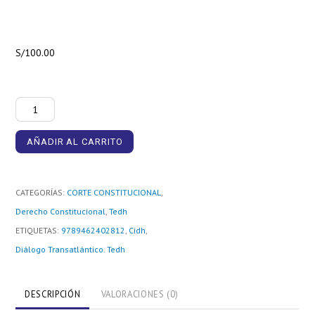
S/
100.00
Diálogo
Transatlántico:
AÑADIR AL CARRITO
Selección
De
Jurisprudencia
CATEGORÍAS:
CORTE CONSTITUCIONAL
,
Del
Derecho Constitucional
,
Tedh
Tedh
ETIQUETAS:
9789462402812
,
Cidh
,
cantidad
Diálogo Transatlántico. Tedh
DESCRIPCIÓN
VALORACIONES (0)