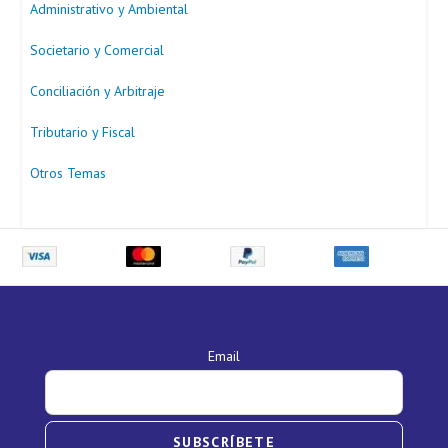
Administrativo y Ambiental
Societario y Comercial
Conciliación y Arbitraje
Tributario y Fiscal
Otros Temas
Email
SUBSCRÍBETE