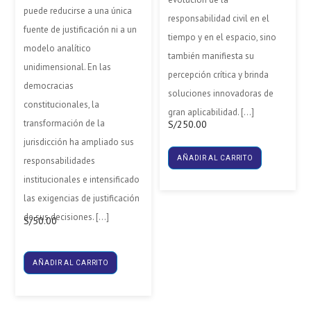
puede reducirse a una única
responsabilidad civil en el
fuente de justificación ni a un
tiempo y en el espacio, sino
modelo analítico
también manifiesta su
unidimensional. En las
percepción crítica y brinda
democracias
soluciones innovadoras de
constitucionales, la
gran aplicabilidad. […]
transformación de la
S/
250.00
jurisdicción ha ampliado sus
AÑADIR AL CARRITO
responsabilidades
institucionales e intensificado
las exigencias de justificación
de sus decisiones. […]
S/
50.00
AÑADIR AL CARRITO