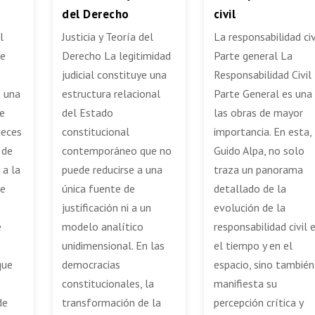
del Derecho
civil
l
Justicia y Teoría del
La responsabilidad civi
de
Derecho La legitimidad
Parte general La
judicial constituye una
Responsabilidad Civil
e una
estructura relacional
Parte General es una
e
del Estado
las obras de mayor
ueces
constitucional
importancia. En esta,
 de
contemporáneo que no
Guido Alpa, no solo
 a la
puede reducirse a una
traza un panorama
ne
única fuente de
detallado de la
justificación ni a un
evolución de la
e
modelo analítico
responsabilidad civil 
unidimensional. En las
el tiempo y en el
que
democracias
espacio, sino también
constitucionales, la
manifiesta su
de
transformación de la
percepción crítica y