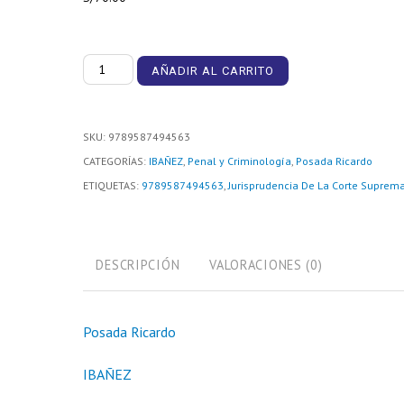
Estudios
AÑADIR AL CARRITO
Críticos
De
Jurisprudencia
SKU:
9789587494563
De
CATEGORÍAS:
IBAÑEZ
,
Penal y Criminología
,
Posada Ricardo
La
ETIQUETAS:
9789587494563
,
Jurisprudencia De La Corte Suprema
Corte
Suprema
De
DESCRIPCIÓN
VALORACIONES (0)
Justicia
2
Posada Ricardo
Tomos
cantidad
IBAÑEZ