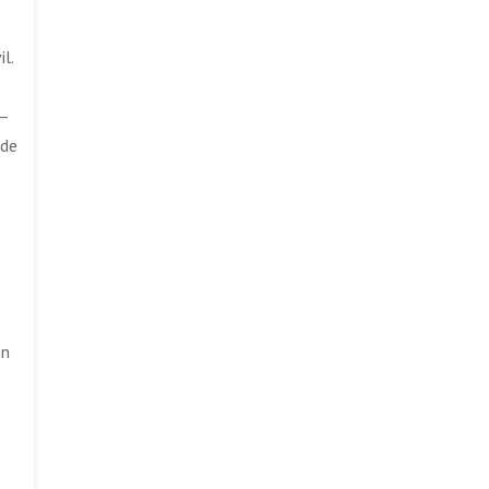
l.
 –
 de
en