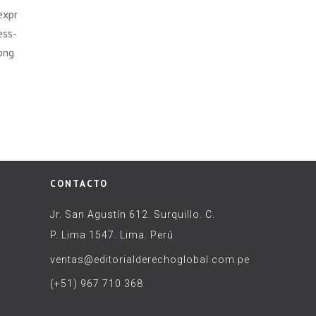
CONTACTO
Jr. San Agustín 612. Surquillo. C.
P. Lima 1547. Lima. Perú
ventas@editorialderechoglobal.com.pe
(+51) 967 710 368