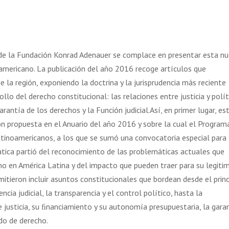
de la Fundación Konrad Adenauer se complace en presentar esta n
americano. La publicación del año 2016 recoge artículos que
 la región, exponiendo la doctrina y la jurisprudencia más reciente
lo del derecho constitucional: las relaciones entre justicia y polít
antía de los derechos y la Función judicial.Así, en primer lugar, es
ión propuesta en el Anuario del año 2016 y sobre la cual el Program
latinoamericanos, a los que se sumó una convocatoria especial para
emática partió del reconocimiento de las problemáticas actuales que
 en América Latina y del impacto que pueden traer para su legiti
itieron incluir asuntos constitucionales que bordean desde el princ
cia judicial, la transparencia y el control político, hasta la
 justicia, su ﬁnanciamiento y su autonomía presupuestaria, la gara
do de derecho.