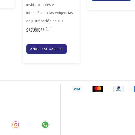
institucionales e
intensificado las exigencias
de justificación de sus
decisiones. […]
S/
50.00
AÑADIR AL CARRITO