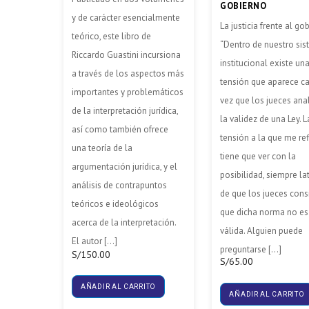
GOBIERNO
y de carácter esencialmente
La justicia frente al go
teórico, este libro de
“Dentro de nuestro si
Riccardo Guastini incursiona
institucional existe un
a través de los aspectos más
tensión que aparece c
importantes y problemáticos
vez que los jueces ana
de la interpretación jurídica,
la validez de una Ley. L
así como también ofrece
tensión a la que me re
una teoría de la
tiene que ver con la
argumentación jurídica, y el
posibilidad, siempre la
análisis de contrapuntos
de que los jueces cons
teóricos e ideológicos
que dicha norma no es
acerca de la interpretación.
válida. Alguien puede
El autor […]
preguntarse […]
S/
150.00
S/
65.00
AÑADIR AL CARRITO
AÑADIR AL CARRITO