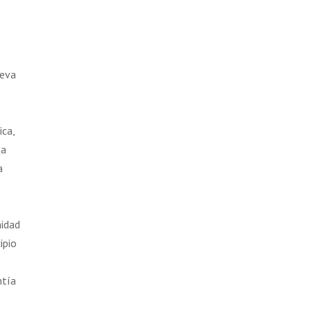
ueva
ica,
ta
a
midad
ipio
ntía