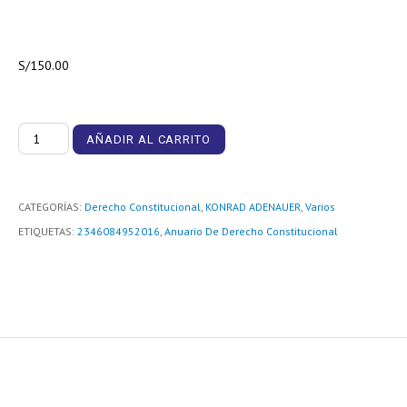
S/
150.00
Anuario
AÑADIR AL CARRITO
De
Derecho
Constitucional
CATEGORÍAS:
Derecho Constitucional
,
KONRAD ADENAUER
,
Varios
Latinoamericano
ETIQUETAS:
2346084952016
,
Anuario De Derecho Constitucional
2016
cantidad