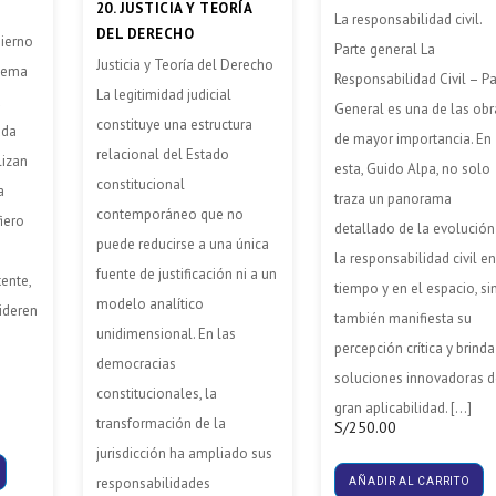
20. JUSTICIA Y TEORÍA
La responsabilidad civil.
DEL DERECHO
bierno
Parte general La
Justicia y Teoría del Derecho
stema
Responsabilidad Civil – Pa
La legitimidad judicial
a
General es una de las obr
constituye una estructura
ada
de mayor importancia. En
relacional del Estado
lizan
esta, Guido Alpa, no solo
constitucional
a
traza un panorama
contemporáneo que no
fiero
detallado de la evolución
puede reducirse a una única
la responsabilidad civil en
fuente de justificación ni a un
tente,
tiempo y en el espacio, si
modelo analítico
ideren
también manifiesta su
unidimensional. En las
percepción crítica y brinda
democracias
soluciones innovadoras 
constitucionales, la
gran aplicabilidad. […]
transformación de la
S/
250.00
jurisdicción ha ampliado sus
responsabilidades
AÑADIR AL CARRITO