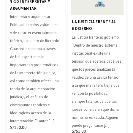
9-10. INTERPRETAR Y
ARGUMENTAR
Interpretar y argumentar
LA JUSTICIA FRENTE AL
Publicado en dos volúmenes
GOBIERNO
y de carácter esencialmente
La justicia frente al gobierno
teórico, este libro de Riccardo
“Dentro de nuestro sistema
Guastini incursiona a través
institucional existe una
de los aspectos más
tensión que aparece cada vez
importantes y problemáticos
que los jueces analizan la
de la interpretación jurídica,
validez de una Ley. La tensión
así como también ofrece una
a la que me refiero tiene que
teoría de la argumentación
ver con la posibilidad,
jurídica, y el análisis de
siempre latente, de que los
contrapuntos teóricos e
jueces consideren que dicha
ideológicos acerca de la
norma no es válida. Alguien
interpretación. El autor […]
puede preguntarse […]
S/
150.00
S/
65.00