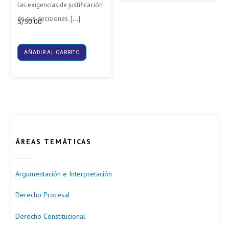
las exigencias de justificación
de sus decisiones. […]
S/
50.00
AÑADIR AL CARRITO
ÁREAS TEMÁTICAS
Argumentación e Interpretación
Derecho Procesal
Derecho Constitucional