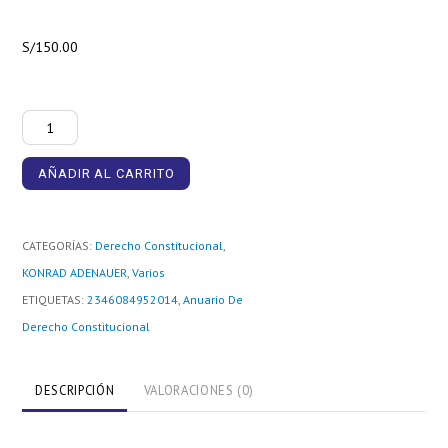
S/
150.00
Anuario
De
AÑADIR AL CARRITO
Derecho
Constitucional
Latinoamericano
CATEGORÍAS:
Derecho Constitucional
,
2014
KONRAD ADENAUER
,
Varios
cantidad
ETIQUETAS:
2346084952014
,
Anuario De
Derecho Constitucional
DESCRIPCIÓN
VALORACIONES (0)