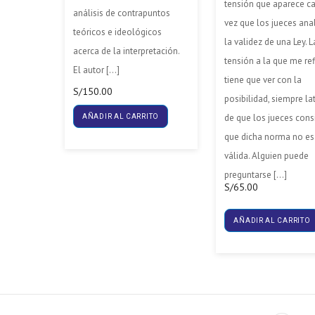
tensión que aparece c
análisis de contrapuntos
vez que los jueces ana
teóricos e ideológicos
la validez de una Ley. L
acerca de la interpretación.
tensión a la que me re
El autor […]
tiene que ver con la
S/
150.00
posibilidad, siempre la
de que los jueces cons
AÑADIR AL CARRITO
que dicha norma no es
válida. Alguien puede
preguntarse […]
S/
65.00
AÑADIR AL CARRITO