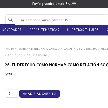
Envío gratuito desde S/.199
NOVEDADES
ÁREAS TEMÁTICAS
NUESTROS TÍTULOS
/
/
/
/
INICIO
TIENDA
DERECHO GLOBAL
FILOSOFÍA DEL DERECHO
FILO
/
Y SOCIOLOGÍA DEL DERECHO
26. EL DERECHO COMO NORMA Y COMO RELACIÓN SOC
S/
90.00
26.
AÑADIR AL CARRITO
El
Derecho