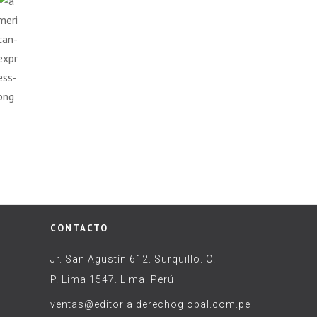
CONTACTO
Jr. San Agustín 612. Surquillo. C.
P. Lima 1547. Lima. Perú
ventas@editorialderechoglobal.com.pe