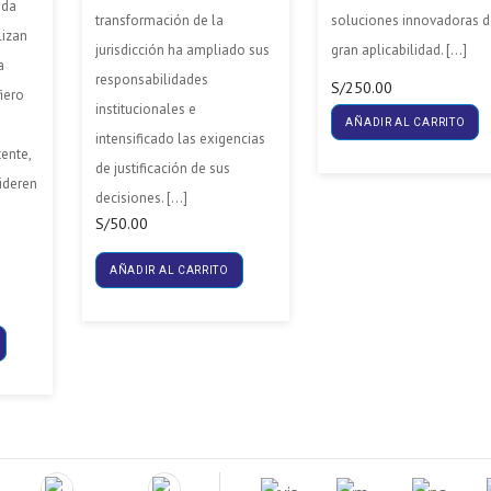
ada
transformación de la
soluciones innovadoras 
lizan
jurisdicción ha ampliado sus
gran aplicabilidad. […]
a
responsabilidades
S/
250.00
fiero
institucionales e
AÑADIR AL CARRITO
intensificado las exigencias
tente,
de justificación de sus
ideren
decisiones. […]
S/
50.00
AÑADIR AL CARRITO