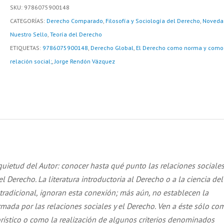
como
SKU:
9786075900148
norma
CATEGORÍAS:
Derecho Comparado
,
Filosofía y Sociología del Derecho
,
Noveda
y
Nuestro Sello
,
Teoría del Derecho
como
ETIQUETAS:
9786075900148
,
Derecho Global
,
El Derecho como norma y como
relación
relación social;
,
Jorge Rendón Vázquez
social
cantidad
quietud del Autor: conocer hasta qué punto las relaciones sociale
l Derecho. La literatura introductoria al Derecho o a la ciencia del
tradicional, ignoran esta conexión; más aún, no establecen la
ormada por las relaciones sociales y el Derecho. Ven a éste sólo co
rístico o como la realización de algunos criterios denominados