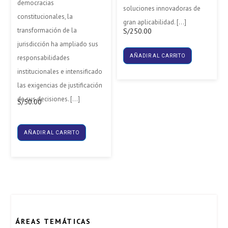
democracias
soluciones innovadoras de
constitucionales, la
gran aplicabilidad. […]
transformación de la
S/
250.00
jurisdicción ha ampliado sus
AÑADIR AL CARRITO
responsabilidades
institucionales e intensificado
las exigencias de justificación
de sus decisiones. […]
S/
50.00
AÑADIR AL CARRITO
ÁREAS TEMÁTICAS