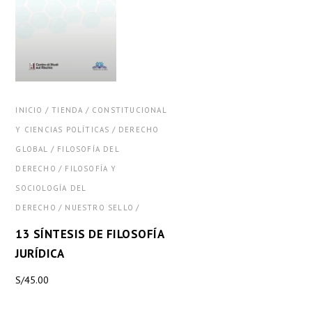
/
/
INICIO
TIENDA
CONSTITUCIONAL
/
Y CIENCIAS POLÍTICAS
DERECHO
/
GLOBAL
FILOSOFÍA DEL
/
DERECHO
FILOSOFÍA Y
SOCIOLOGÍA DEL
/
/
DERECHO
NUESTRO SELLO
13 SÍNTESIS DE FILOSOFÍA
JURÍDICA
S/
45.00