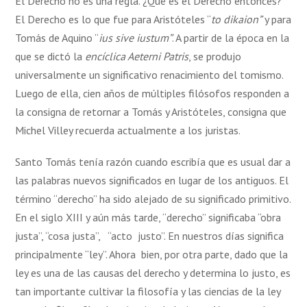
El Derecho no es una regla. ¿Qué es el Derecho entonces?
El Derecho es lo que fue para Aristóteles “
to dikaion”
y para
Tomás de Aquino “
ius sive iustum”
. A partir de la época en la
que se dictó la
encíclica Aeterni Patris
, se produjo
universalmente un significativo renacimiento del tomismo.
Luego de ella, cien años de múltiples filósofos responden a
la consigna de retornar a Tomás y Aristóteles, consigna que
Michel Villey recuerda actualmente a los juristas.
Santo Tomás tenía razón cuando escribía que es usual dar a
las palabras nuevos significados en lugar de los antiguos. El
término “derecho” ha sido alejado de su significado primitivo.
En el siglo XIII y aún más tarde, “derecho” significaba “obra
justa”, “cosa justa”, “acto justo”. En nuestros días significa
principalmente “ley”. Ahora bien, por otra parte, dado que la
ley es una de las causas del derecho y determina lo justo, es
tan importante cultivar la filosofía y las ciencias de la ley