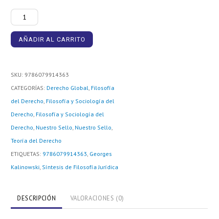
13
Síntesis
AÑADIR AL CARRITO
de
Filosofía
Jurídica
SKU:
9786079914363
cantidad
CATEGORÍAS:
Derecho Global
,
Filosofía
del Derecho
,
Filosofía y Sociología del
Derecho
,
Filosofía y Sociología del
Derecho
,
Nuestro Sello
,
Nuestro Sello
,
Teoría del Derecho
ETIQUETAS:
9786079914363
,
Georges
Kalinowski
,
Síntesis de Filosofía Jurídica
DESCRIPCIÓN
VALORACIONES (0)