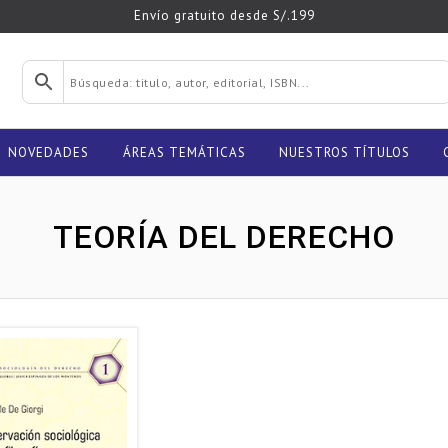
Envío gratuito desde S/.199
NOVEDADES
ÁREAS TEMÁTICAS
NUESTROS TÍTULOS
TEORÍA DEL DERECHO