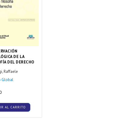
ERVACIÓN
ÓGICA DE LA
FÍA DEL DERECHO
i, Raffaele
 Global
0
IR AL CARRITO