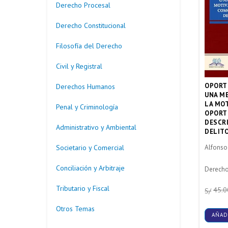
Derecho Procesal
Derecho Constitucional
Filosofía del Derecho
Civil y Registral
OPORT
Derechos Humanos
UNA M
LA MOT
Penal y Criminología
OPORT
DESCR
Administrativo y Ambiental
DELIT
Societario y Comercial
Alfonso
Conciliación y Arbitraje
Derech
Tributario y Fiscal
45.0
S/
Otros Temas
AÑAD